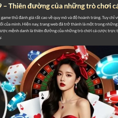
9 – Thiên đường của những trò chơi c
 game thủ đánh giá rất cao về quy mô và độ hoành tráng. Tuy chỉ 
 của mình. Hiện nay, trang web đã trở thành là một trong những n
 được mệnh danh là thiên đường của những trò chơi cá cược trực t
.