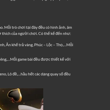
o. Mỗi trò chơi tại đây đều có hình ảnh, âm
ở thích của người chơi. Có thể kể đến như:
inh, Ăn khế trả vàng, Phúc – Lộc – Thọ,…Mỗi
Liêng,…Mỗi game bài đều được thiết kế với
Keno, Lô đề,…hầu hết các dạng quay số đều