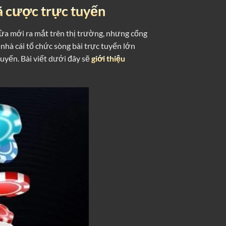
á cược trực tuyến
vừa mới ra mắt trên thị trường, nhưng cổng
hà cái tổ chức sòng bài trực tuyến lớn
uyến. Bài viết dưới đây sẽ
giới thiệu