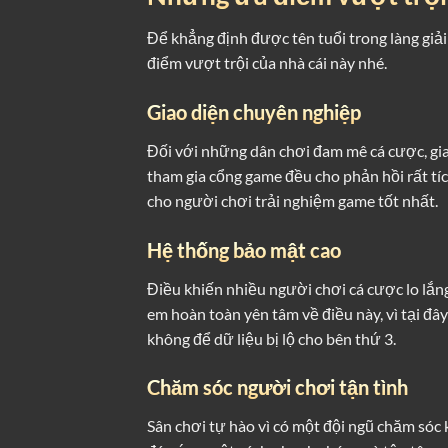
Để khẳng định được tên tuổi trong làng giải
điểm vượt trội của nhà cái này nhé.
Giao diện chuyên nghiệp
Đối với những dân chơi đam mê cá cược, giao
tham gia cổng game đều cho phản hồi rất tí
cho người chơi trải nghiệm game tốt nhất.
Hệ thống bảo mật cao
Điều khiến nhiều người chơi cá cược lo lắng
em hoàn toàn yên tâm về điều này, vì tại đâ
không để dữ liệu bị lộ cho bên thứ 3.
Chăm sóc người chơi tận tình
Sân chơi tự hào vì có một đội ngũ chăm sóc