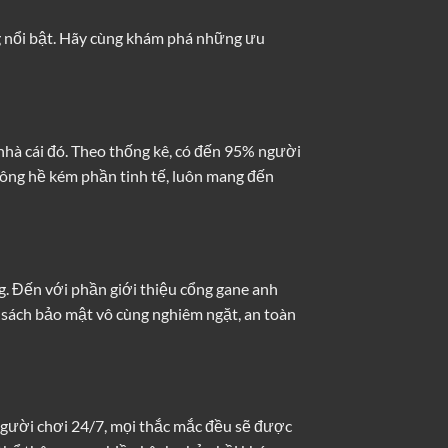
ăng nổi bật. Hãy cùng khám phá những ưu
nhà cái đó. Theo thống kê, có đến 95% người
hông hề kém phần tinh tế, luôn mang đến
ng. Đến với phần giới thiệu cổng gane anh
h sách bảo mật vô cùng nghiêm ngặt, an toàn
 người chơi 24/7, mọi thắc mắc đều sẽ được