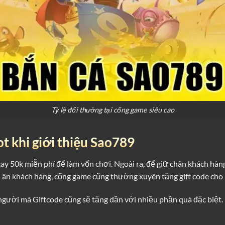
Tỷ lệ đổi thưởng tại cổng game siêu cao
t khi giới thiệu Sao789
ay 50k miễn phí để làm vốn chơi. Ngoài ra, để giữ chân khách hàn
 ân khách hàng, cổng game cũng thường xuyên tặng gift code cho 
 người mà Giftcode cũng sẽ tăng dần với nhiều phần quà đặc biệt.