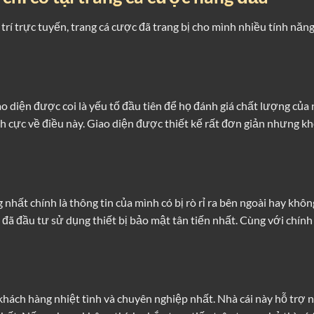
 trí trực tuyến, trang cá cược đã trang bị cho mình nhiều tính n
 diện được coi là yếu tố đầu tiên để họ đánh giá chất lượng của 
ch cực về điều này. Giao diện được thiết kế rất đơn giản nhưng k
 nhất chính là thông tin của mình có bị rò rỉ ra bên ngoài hay khô
y đã đầu tư sử dụng thiết bị bảo mật tân tiến nhất. Cùng với chín
 khách hàng nhiệt tình và chuyên nghiệp nhất. Nhà cái này hỗ trợ