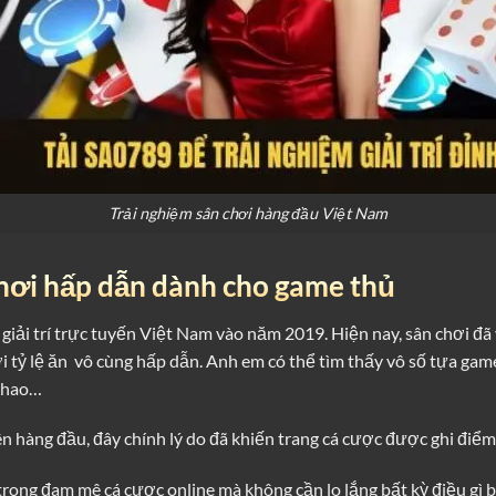
Trải nghiệm sân chơi hàng đầu Việt Nam
chơi hấp dẫn dành cho game thủ
giải trí trực tuyến Việt Nam vào năm 2019. Hiện nay, sân chơi đã
 tỷ lệ ăn vô cùng hấp dẫn. Anh em có thể tìm thấy vô số tựa game
 thao…
 lên hàng đầu, đây chính lý do đã khiến trang cá cược được ghi đi
rong đam mê cá cược online mà không cần lo lắng bất kỳ điều gì