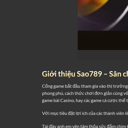
Giới thiệu Sao789 – Sân 
Cổng game bắt đầu tham gia vào thị trường 
phong phú, cách thức chơi đơn giản cùng với
game bài Casino, hay các game cá cược thể
Với mục tiêu đặt lợi ích của các thành viên
Tại đây anh em yên tâm thỏa sức đắm chìm t