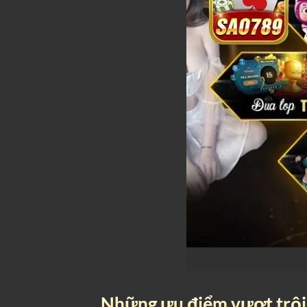
Những ưu điểm vượt trội c