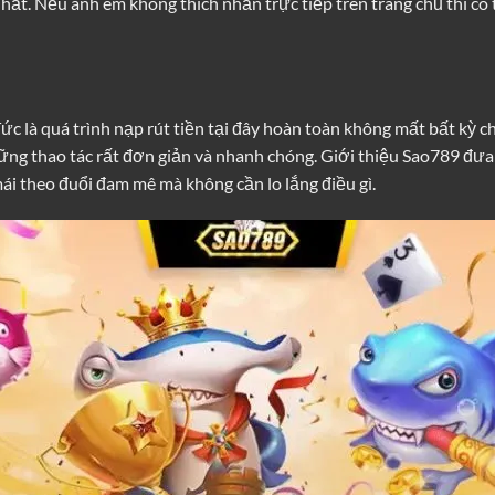
ất. Nếu anh em không thích nhắn trực tiếp trên trang chủ thì có
 Tức là quá trình nạp rút tiền tại đây hoàn toàn không mất bất kỳ c
hững thao tác rất đơn giản và nhanh chóng. Giới thiệu Sao789 đưa
ái theo đuổi đam mê mà không cần lo lắng điều gì.