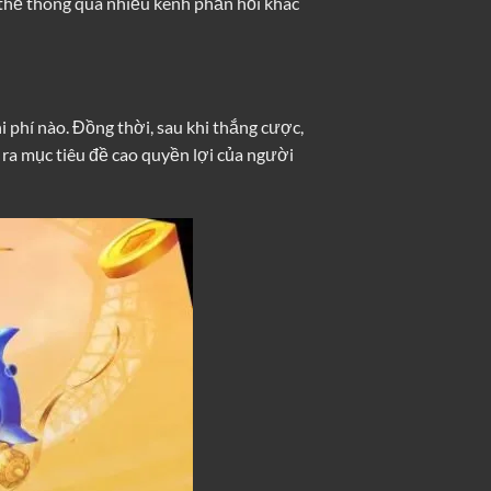
 thể thông qua nhiều kênh phản hồi khác
hi phí nào. Đồng thời, sau khi thắng cược,
 ra mục tiêu đề cao quyền lợi của người