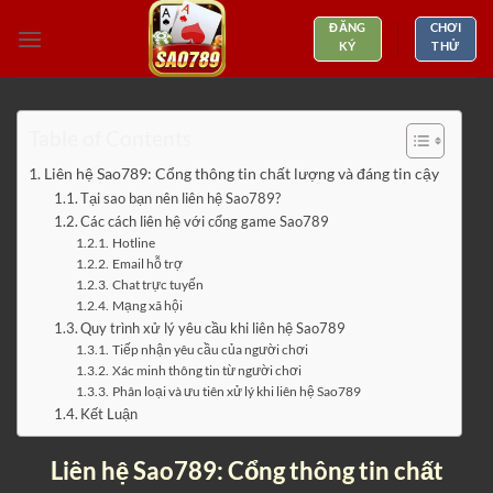
Bỏ
ĐĂNG
CHƠI
qua
KÝ
THỬ
nội
dung
Table of Contents
Liên hệ Sao789: Cổng thông tin chất lượng và đáng tin cậy
Tại sao bạn nên liên hệ Sao789?
Các cách liên hệ với cổng game Sao789
Hotline
Email hỗ trợ
Chat trực tuyến
Mạng xã hội
Quy trình xử lý yêu cầu khi liên hệ Sao789
Tiếp nhận yêu cầu của người chơi
Xác minh thông tin từ người chơi
Phân loại và ưu tiên xử lý khi liên hệ Sao789
Kết Luận
Liên hệ Sao789: Cổng thông tin chất