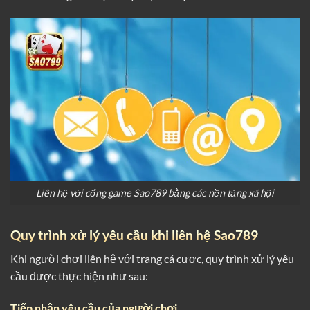
Liên hệ với cổng game Sao789 bằng các nền tảng xã hội
Quy trình xử lý yêu cầu khi liên hệ Sao789
Khi người chơi liên hệ với trang cá cược, quy trình xử lý yêu
cầu được thực hiện như sau:
Tiếp nhận yêu cầu của người chơi