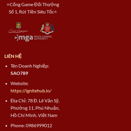
⭐Cổng Game Đổi Thưởng
Số 1, Rút Tiền Siêu Tốc⭐
LIÊN HỆ
Tên Doanh Nghiệp:
SAO789
Website:
https://ignitehub.io/
Địa Chỉ: 78 Đ. Lê Văn Sỹ,
Phường 11, Phú Nhuận,
Hồ Chí Minh, Việt Nam
Phone: 0986999012