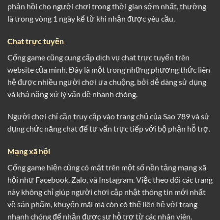
phản hồi cho người chơi trong thời gian sớm nhất, thường
là trong vòng 1 ngày kể từ khi nhận được yêu cầu.
Chat trực tuyến
Cổng game cũng cung cấp dịch vụ chat trực tuyến trên
website của mình. Đây là một trong những phương thức liên
hệ được nhiều người chơi ưa chuộng, bởi dễ dàng sử dụng
và khả năng xử lý vấn đề nhanh chóng.
Người chơi chỉ cần truy cập vào trang chủ của Sao 789 và sử
dụng chức năng chat để tư vấn trực tiếp với bộ phận hỗ trợ.
Mạng xã hội
Cổng game hiện cũng có mặt trên một số nền tảng mạng xã
hội như Facebook, Zalo, và Instagram. Việc theo dõi các trang
này không chỉ giúp người chơi cập nhật thông tin mới nhất
về sản phẩm, khuyến mãi mà còn có thể liên hệ với trang
nhanh chóng để nhận được sự hỗ trợ từ các nhân viên.